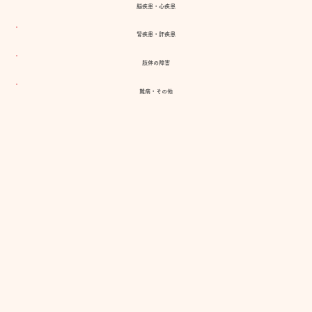
脳疾患・心疾患
腎疾患・肝疾患
肢体の障害
難病・その他