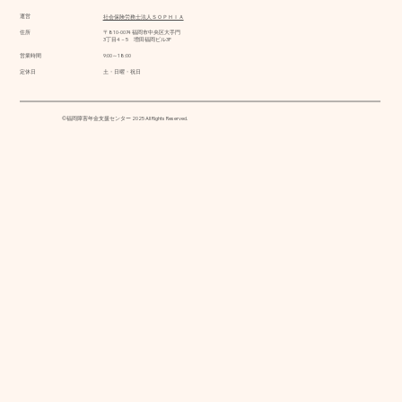
運営
社会保険労務士法人ＳＯＰＨＩＡ
住所
〒810-0074 福岡市中央区大手門
3丁目4－5 増田福岡ビル3F
営業時間
9:00～18:00
定休日
土・日曜・祝日
©福岡障害年金支援センター 2025 All Rights Reserved.