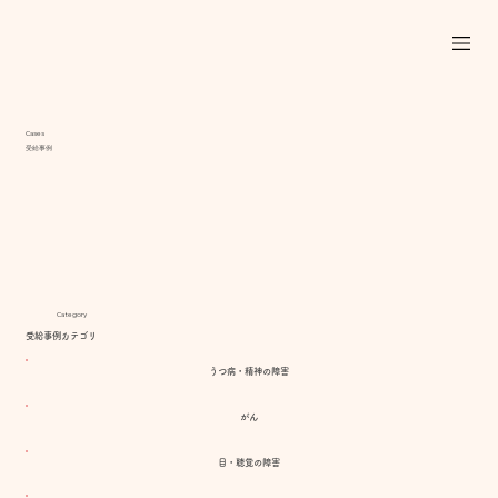
Cases
受給事例
Category
受給事例カテゴリ
うつ病・精神の障害
がん
目・聴覚の障害