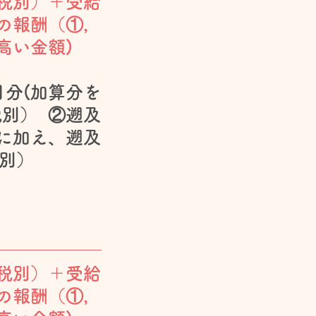
税別）＋受給
の報酬（①，
高い金額)
分(加算分を
税別） ②遡及
に加え、遡及
税別）
税別）＋受給
の報酬（①，