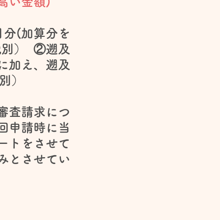
高い金額)
分(加算分を
税別） ②遡及
に加え、遡及
税別）
審査請求につ
回申請時に当
ートをさせて
みとさせてい