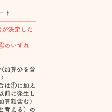
ート
給が決定した
④のいずれ
分(加算分を含
別）
合は①に加え
以前に発生し
加算額含む）
と考える）の