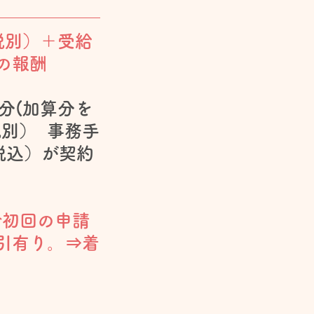
税別）＋受給
の報酬
分(加算分を
税別）
事務手
（税込）が契約
初回の申請
引有り。⇒着