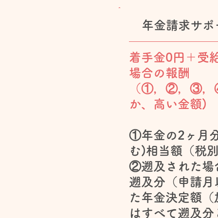
年金請求サポ
着手金0円＋受
場合の報酬
（①，②，③，
か、高い金額)
①年金の2ヶ月
む)相当額（税
②遡及された場
遡及分（申請月
た年金決定額（
はすべて遡及分