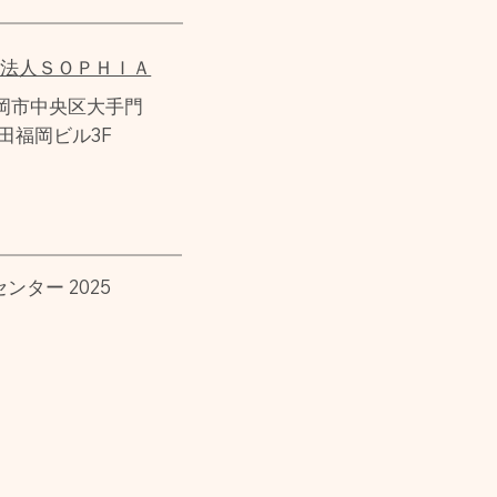
士法人ＳＯＰＨＩＡ
 福岡市中央区大手門
田福岡ビル3F
日
ター 2025