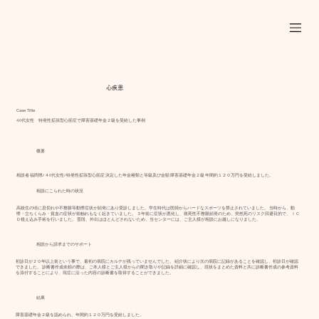
心疾患
Case Title
40代女性 特発性拡張型心筋症で障害基礎年金２級を受給した事例
概要
相談者 福岡県/４0代女性/特発性拡張型心筋症 決定した年金種類と等級及び金額 障害基礎年金２級 年間約１２０万円を受給しました。
相談にこられた時の状況
高校生の頃に息切れや不整脈等動悸症状が頻発にあり受診しました。学生時代は医師からハードなスポーツを禁止されていました。 当時から、動
悸・立ちくらみ・貧血の症状が前触れもなく起きていました。 ３年前に症状が悪化し、致死性不整脈頻発のため、突然死のリスク回避目的で、 ＩＣ
Ｄ植え込み手術を行いました。 普段、外出はほとんどされないため、当センターには、ご主人様が相談にお越しになりました。
相談から請求までのサポート
初診日が２０年以上前という事で、最初の病院にカルテが残っていませんでした。 紹介状により次の病院に記録があることを確認し、初診日が確認
できました。 診断書作成依頼の際は、ご本人様とご主人様からの聞き取りや記録を詳細に確認し、現状をまとめた資料と共に診断書作成の参考資料
を添付することにより、現症に沿った内容の診断書を取得することができました。
結果
障害基礎年金２級を認められ、年間約１２０万円を受給しました。