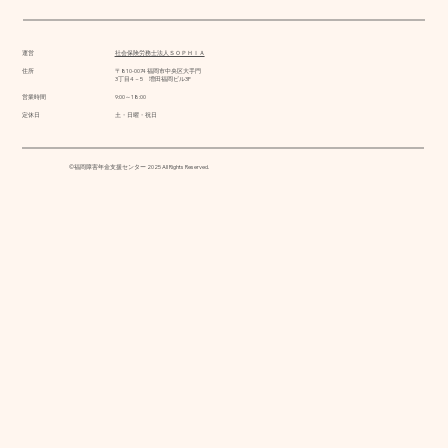
運営
社会保険労務士法人ＳＯＰＨＩＡ
住所
〒810-0074 福岡市中央区大手門
3丁目4－5 増田福岡ビル3F
営業時間
9:00～18:00
定休日
土・日曜・祝日
©福岡障害年金支援センター 2025 All Rights Reserved.