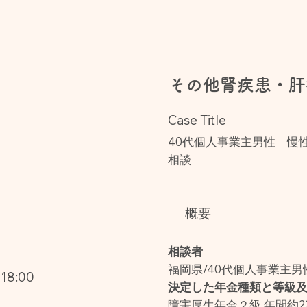
その他腎疾患・肝
Case Title
40代個人事業主男性 慢
相談
概要
相談者
福岡県/40代個人事業主男
8:00
決定した年金種類と等級
障害厚生年金２級 年間約2