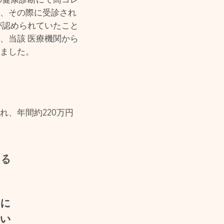
れ、その際に受診され
が認められていたこと
、当該 医療機関から
しました。
れ、年間約220万円
る
に
さい