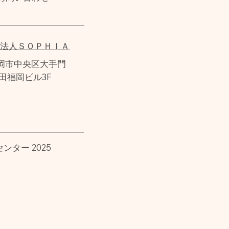
士法人ＳＯＰＨＩＡ
 福岡市中央区大手門
田福岡ビル3F
日
ター 2025