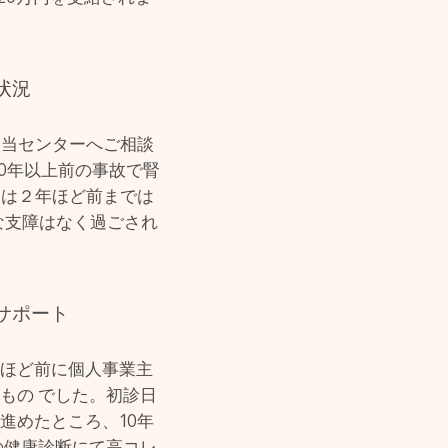
状況
に当センターへご相談
30年以上前の事故で腎
後は２年ほど前までは
な支障はなく過ごされ
サポート
年ほど前に個人事業主
もの でした。初診日
進めたところ、10年
の健康診断にて高コレ