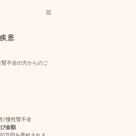
疾患
性腎不全の方からのご
性/慢性腎不全
及び金額
20万円を受給されま