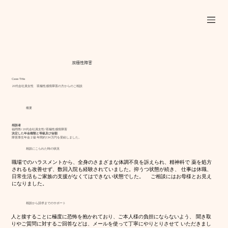
双極性障害
Case Title
20代会社員女性 双極性感情障害の方からのご相談
概要
相談者
福岡県/20代会社員女性/双極性感情障害
決定した年金種類と等級及び金額
障害厚生年金２級 年間約134万円を受給しました。
相談にこられた時の状況
職場でのハラスメントから、全身のさまざまな体調不良を訴えられ、精神科で 薬を処方
されるも改善せず、数回入院も経験されていました。抑うつ状態が続き、 仕事は休職、
日常生活もご家族の支援がなくてはできない状態でした。 ご相談にはお母様とお見え
になりました。
相談から請求までのサポート
人と接することに極度に恐怖を抱かれており、ご本人様の負担にならないよう、 聞き取
りやご質問に対するご回答などは、メールを使って丁寧にやりとりさせて いただきまし