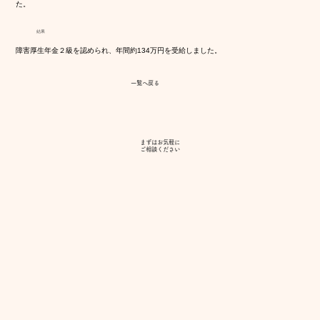
た。
結果
障害厚生年金２級を認められ、年間約134万円を受給しました。
一覧へ戻る
まずはお気軽に
​ご相談ください