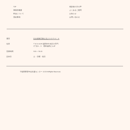
TOP
相談者の方の声
事務所概要
よくあるご質問
料金について
お知らせ
受給事例
お問い合わせ
運営
社会保険労務士法人ＳＯＰＨＩＡ
住所
〒810-0074 福岡市中央区大手門
3丁目4－5 増田福岡ビル3F
営業時間
9:00～18:00
定休日
土・日曜・祝日
©福岡障害年金支援センター 2025 All Rights Reserved.