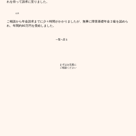
れを待って請求に至りました。
結果
ご相談から年金請求までに少々時間がかかりましたが、無事に障害基礎年金２級を認めら
れ、年間約80万円を受給しました。
一覧へ戻る
まずはお気軽に
​ご相談ください