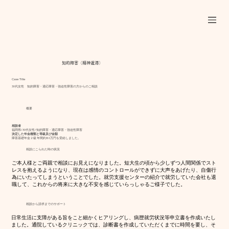
知的障害（精神遅滞）
Case Title
30代女性 知的障害・適応障害・強迫性障害の方からのご相談
概要
相談者
福岡県/30代女性/知的障害・適応障害・強迫性障害
決定した年金種類と等級及び金額
障害基礎年金２級 年間約80万円を受給しました。
相談にこられた時の状況
ご本人様とご両親で相談にお見えになりました。短大生の頃から少しずつ人間関係でスト
レスを抱えるようになり、現在は感情のコントロールができずに大声をあげたり、自傷行
為にいたってしまうということでした。就労支援センターの紹介で就労していた会社も退
職して、これからの将来に大きな不安を感じていらっしゃるご様子でした。
相談から請求までのサポート
日常生活に支障がある旨をこと細かくヒアリングし、病歴就労状況等申立書を作成いたし
ました。通院しているクリニックでは、診断書を作成していただくまでに時間を要し、そ