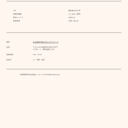
TOP
相談者の方の声
事務所概要
よくあるご質問
料金について
お知らせ
受給事例
お問い合わせ
運営
社会保険労務士法人ＳＯＰＨＩＡ
住所
〒810-0074 福岡市中央区大手門
3丁目4－5 増田福岡ビル3F
営業時間
9:00～18:00
定休日
土・日曜・祝日
©福岡障害年金支援センター 2025 All Rights Reserved.