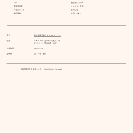
TOP
相談者の方の声
事務所概要
よくあるご質問
料金について
お知らせ
受給事例
お問い合わせ
運営
社会保険労務士法人ＳＯＰＨＩＡ
住所
〒810-0074 福岡市中央区大手門
3丁目4－5 増田福岡ビル3F
営業時間
9:00～18:00
定休日
土・日曜・祝日
©福岡障害年金支援センター 2025 All Rights Reserved.