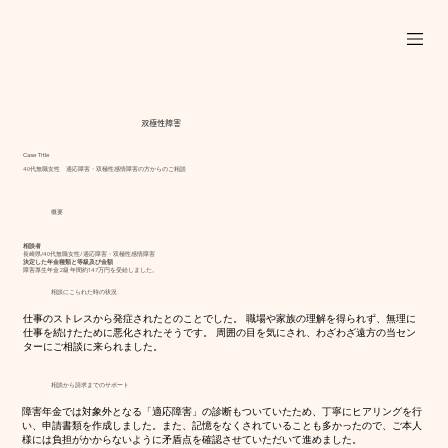
双極性障害
Case Title
40代無職女性 適応障害・双極性感情障害の方からのご相談
概要
相談者
長崎県/40代無職女性/適応障害・双極性感情障害
決定した年金種類と等級及び金額
障害厚生年金2級 年間約147万円を受給しました。
相談にこられた時の状況
仕事のストレスから発症されたとのことでした。 職場や家族の理解を得られず、無理に
仕事を続けたために悪化されたそうです。 周囲の目を気にされ、わざわざ遠方の当セン
ターにご相談に来られました。
相談から請求までのサポート
障害年金では対象外となる「適応障害」の診断もついていたため、丁寧にヒアリングを行
い、申請書類を作成しました。また、記憶をなくされていることも多かったので、ご本人
様には負担がかからないように矛盾点を確認させていただいて進めました。