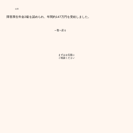
結果
障害厚生年金2級を認められ、年間約147万円を受給しました。
一覧へ戻る
まずはお気軽に
​ご相談ください